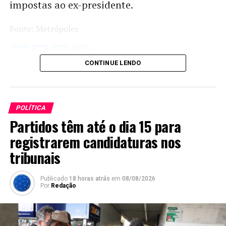
impostas ao ex-presidente.
Fonte: Metrópoles
Twitter
Facebook
WhatsApp
Share
CONTINUE LENDO
POLÍTICA
Partidos têm até o dia 15 para
registrarem candidaturas nos
tribunais
Publicado
18 horas atrás
em
08/08/2026
Por
Redação