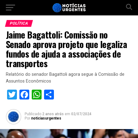
POLÍTICA
Jaime Bagattoli: Comissão no
Senado aprova projeto que legaliza
fundos de ajuda a associações de
transportes
Relatório do senador Bagattoli agora segue à Comissão de
Assuntos Econômicos
Twitter
Facebook
WhatsApp
Share
Publicado
2 anos atrás
em
02/07/2024
Por
noticiasurgentes