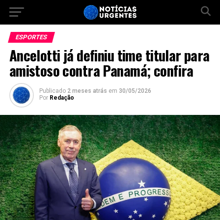
ESPORTES
Ancelotti já definiu time titular para
amistoso contra Panamá; confira
Publicado
2 meses atrás
em
30/05/2026
Por
Redação