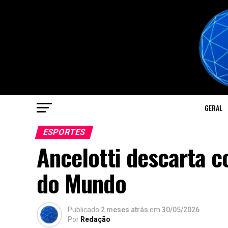
GERAL
ESPORTES
Ancelotti descarta 
do Mundo
Publicado
2 meses atrás
em
30/05/2026
Por
Redação