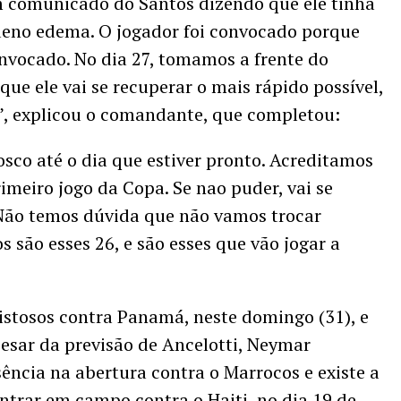
m comunicado do Santos dizendo que ele tinha
no edema. O jogador foi convocado porque
onvocado. No dia 27, tomamos a frente do
e ele vai se recuperar o mais rápido possível,
, explicou o comandante, que completou:
nosco até o dia que estiver pronto. Acreditamos
rimeiro jogo da Copa. Se nao puder, vai se
 Não temos dúvida que não vamos trocar
 são esses 26, e são esses que vão jogar a
istosos contra Panamá, neste domingo (31), e
pesar da previsão de Ancelotti, Neymar
ncia na abertura contra o Marrocos e existe a
entrar em campo contra o Haiti, no dia 19 de