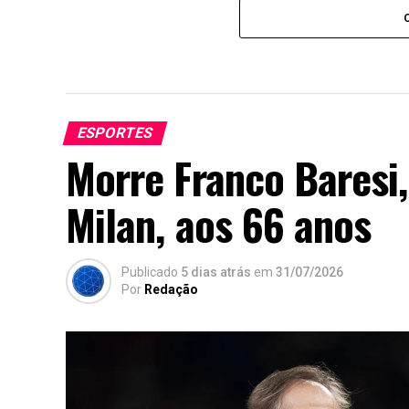
ESPORTES
Morre Franco Baresi,
Milan, aos 66 anos
Publicado
5 dias atrás
em
31/07/2026
Por
Redação