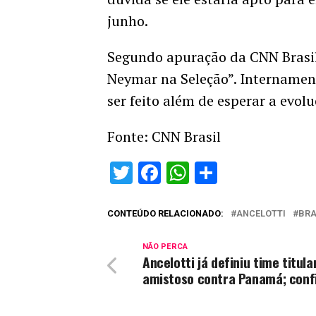
junho.
Segundo apuração da CNN Brasil
Neymar na Seleção”. Internament
ser feito além de esperar a evol
Fonte: CNN Brasil
Twitter
Facebook
WhatsApp
Share
CONTEÚDO RELACIONADO:
ANCELOTTI
BRA
NÃO PERCA
Ancelotti já definiu time titula
amistoso contra Panamá; conf