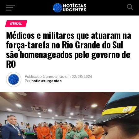
GERAL
Médicos e militares que atuaram na
força-tarefa no Rio Grande do Sul
são homenageados pelo governo de
RO
Publicado
2 anos atrás
em
02/08/2024
Por
noticiasurgentes