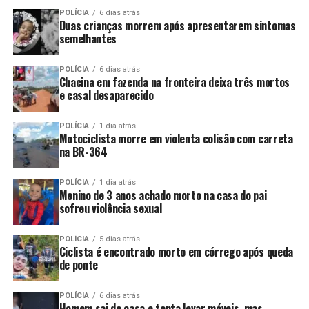
POLÍCIA
6 dias atrás
Duas crianças morrem após apresentarem sintomas
semelhantes
POLÍCIA
6 dias atrás
Chacina em fazenda na fronteira deixa três mortos
e casal desaparecido
POLÍCIA
1 dia atrás
Motociclista morre em violenta colisão com carreta
na BR-364
POLÍCIA
1 dia atrás
Menino de 3 anos achado morto na casa do pai
sofreu violência sexual
POLÍCIA
5 dias atrás
Ciclista é encontrado morto em córrego após queda
de ponte
POLÍCIA
6 dias atrás
Homem sai de casa e tenta levar móveis, mas