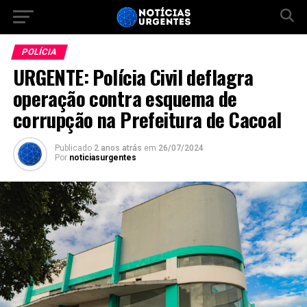
POLÍCIA
URGENTE: Polícia Civil deflagra
operação contra esquema de
corrupção na Prefeitura de Cacoal
Publicado
2 anos atrás
em
26/07/2024
Por
noticiasurgentes