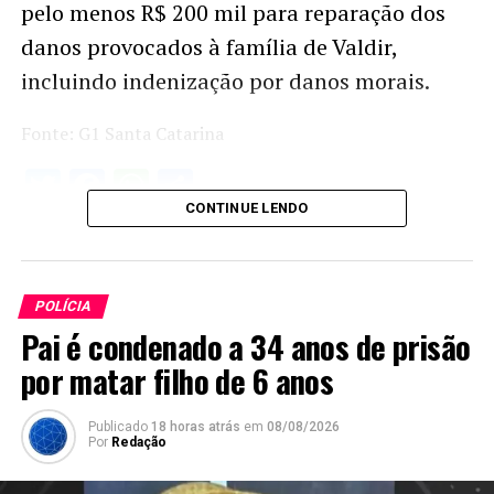
pelo menos R$ 200 mil para reparação dos
danos provocados à família de Valdir,
incluindo indenização por danos morais.
Fonte: G1 Santa Catarina
Twitter
Facebook
WhatsApp
Share
CONTINUE LENDO
POLÍCIA
Pai é condenado a 34 anos de prisão
por matar filho de 6 anos
Publicado
18 horas atrás
em
08/08/2026
Por
Redação