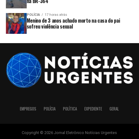
na BR-364
POLÍCIA
17 horas atrás
Menino de 3 anos achado morto na casa do pai
sofreu violência sexual
EMPREGOS
POLÍCIA
POLÍTICA
EXPEDIENTE
GERAL
Copyright © 2026 Jornal Eletrônico Notícias Urgentes