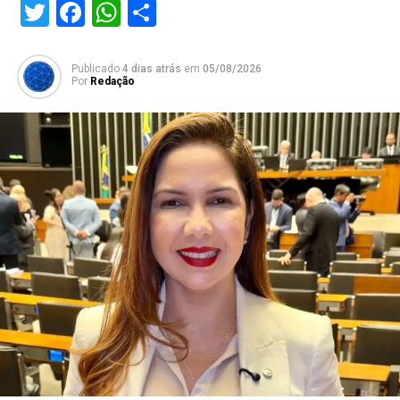
Twitter
Facebook
WhatsApp
Share
Publicado
4 dias atrás
em
05/08/2026
Por
Redação