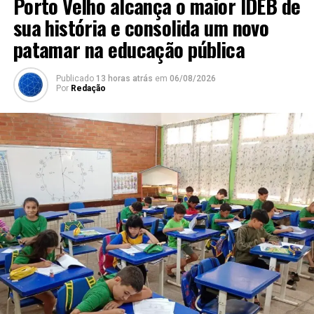
Porto Velho alcança o maior IDEB de
sua história e consolida um novo
patamar na educação pública
Publicado
13 horas atrás
em
06/08/2026
Por
Redação