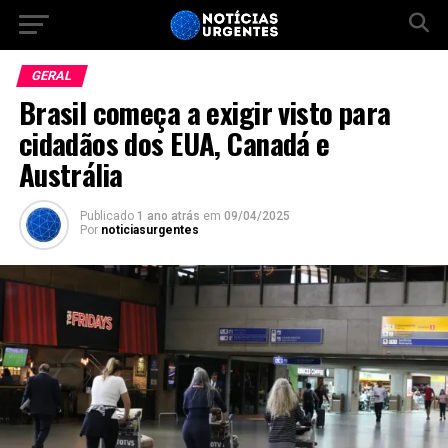
GERAL
Brasil começa a exigir visto para
cidadãos dos EUA, Canadá e
Austrália
Publicado
1 ano atrás
em
09/04/2025
Por
noticiasurgentes