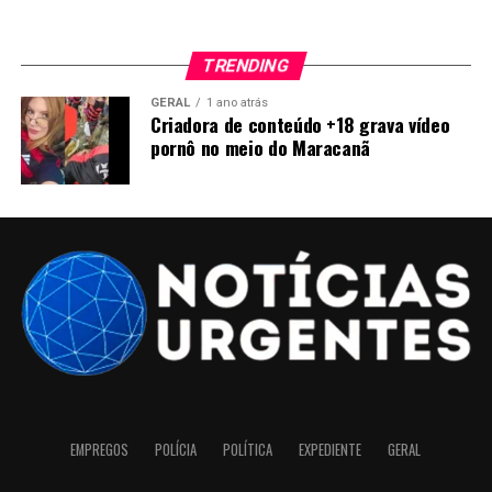
TRENDING
GERAL
1 ano atrás
Criadora de conteúdo +18 grava vídeo
pornô no meio do Maracanã
EMPREGOS
POLÍCIA
POLÍTICA
EXPEDIENTE
GERAL