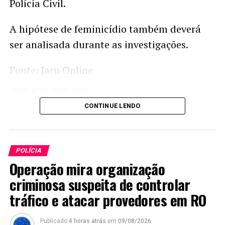
Polícia Civil.
A hipótese de feminicídio também deverá
ser analisada durante as investigações.
Fonte: Jaru Online
Twitter
Facebook
WhatsApp
Share
CONTINUE LENDO
POLÍCIA
Operação mira organização
criminosa suspeita de controlar
tráfico e atacar provedores em RO
Publicado
4 horas atrás
em
09/08/2026