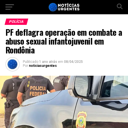
POLÍCIA
PF deflagra operação em combate a
abuso sexual infantojuvenil em
Rondônia
Publicado
1 ano atrás
em
08/04/2025
Por
noticiasurgentes