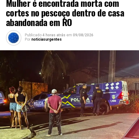
Mulher é encontrada morta com
cortes no pescoço dentro de casa
abandonada em RO
Publicado
4 horas atrás
em
09/08/2026
Por
noticiasurgentes