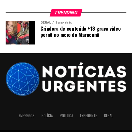
TRENDING
GERAL
1 ano atrás
Criadora de conteúdo +18 grava vídeo
pornô no meio do Maracanã
EMPREGOS
POLÍCIA
POLÍTICA
EXPEDIENTE
GERAL