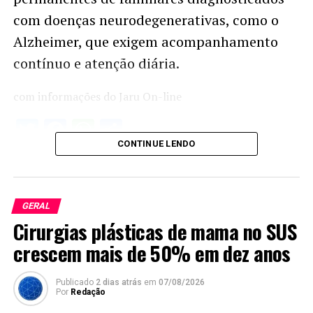
com doenças neurodegenerativas, como o
Alzheimer, que exigem acompanhamento
contínuo e atenção diária.
com informações do Jaru On-line
Twitter
Facebook
WhatsApp
Share
CONTINUE LENDO
GERAL
Cirurgias plásticas de mama no SUS
crescem mais de 50% em dez anos
Publicado
2 dias atrás
em
07/08/2026
Por
Redação