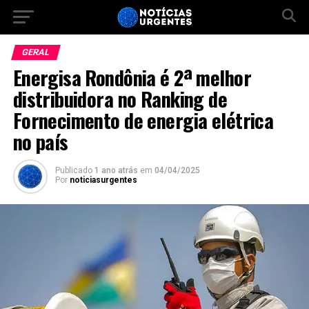
GERAL
Energisa Rondônia é 2ª melhor
distribuidora no Ranking de
Fornecimento de energia elétrica
no país
Publicado
1 ano atrás
em
04/04/2025
Por
noticiasurgentes