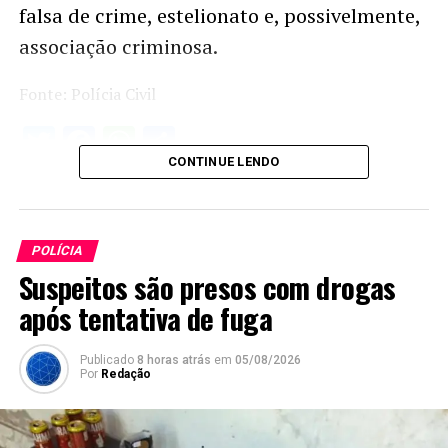
falsa de crime, estelionato e, possivelmente,
associação criminosa.
Fonte: Polícia Civil
Twitter
Facebook
WhatsApp
Share
CONTINUE LENDO
POLÍCIA
Suspeitos são presos com drogas
após tentativa de fuga
Publicado
8 horas atrás
em
05/08/2026
Por
Redação