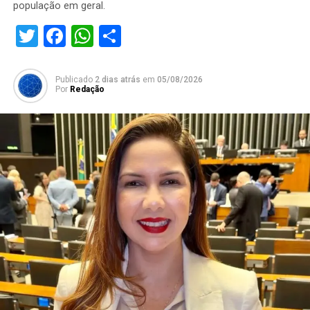
população em geral.
Twitter
Facebook
WhatsApp
Share
Publicado
2 dias atrás
em
05/08/2026
Por
Redação