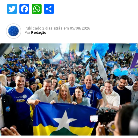
Twitter
Facebook
WhatsApp
Share
Publicado
2 dias atrás
em
05/08/2026
Por
Redação