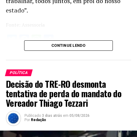
trabalhar, todos juntos, em prol do nosso
estado”.
Fonte: Assessoria
Twitter
Facebook
WhatsApp
Share
CONTINUE LENDO
POLÍTICA
Decisão do TRE-RO desmonta
tentativa de perda do mandato do
Vereador Thiago Tezzari
Publicado
3 dias atrás
em
05/08/2026
Por
Redação