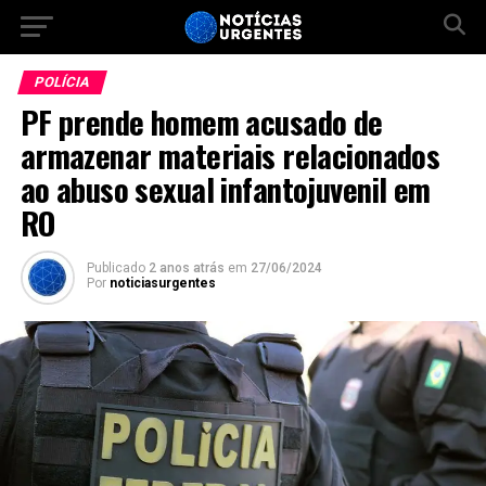
POLÍCIA
PF prende homem acusado de
armazenar materiais relacionados
ao abuso sexual infantojuvenil em
RO
Publicado
2 anos atrás
em
27/06/2024
Por
noticiasurgentes