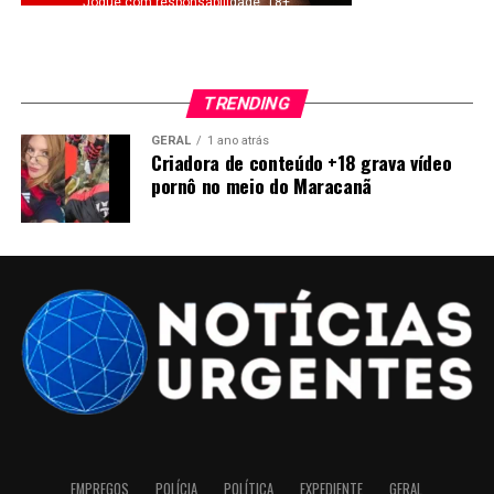
Jogue com responsabilidade. 18+
TRENDING
GERAL
1 ano atrás
Criadora de conteúdo +18 grava vídeo
pornô no meio do Maracanã
EMPREGOS
POLÍCIA
POLÍTICA
EXPEDIENTE
GERAL