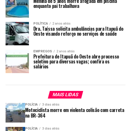
Menina de 5 anos morre afogada em piscina
enquanto pai trabalhava
POLÍTICA
2 anos atrás
Dra. Taíssa solicita ambulâncias para Itapuã do
Oeste visando reforço no serviços de saúde
EMPREGOS
2 anos atrás
Prefeitura de Itapuã do Oeste abre processo
seletivo para diversas vagas; confira os
salários
MAIS LIDAS
POLÍCIA
3 dias atrás
Motociclista morre em violenta colisão com carreta
na BR-364
POLÍCIA
3 dias atrás