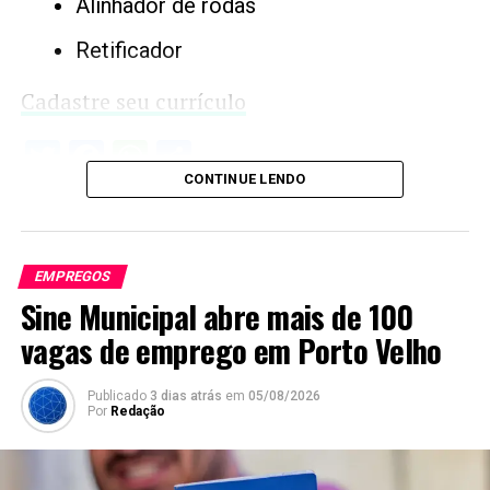
Alinhador de rodas
Retificador
Cadastre seu currículo
Twitter
Facebook
WhatsApp
Share
CONTINUE LENDO
EMPREGOS
Sine Municipal abre mais de 100
vagas de emprego em Porto Velho
Publicado
3 dias atrás
em
05/08/2026
Por
Redação