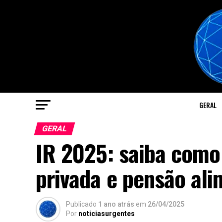
GERAL
GERAL
IR 2025: saiba como 
privada e pensão ali
Publicado
1 ano atrás
em
26/04/2025
Por
noticiasurgentes