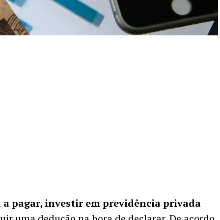
a pagar, investir em previdência privada
uir uma dedução na hora de declarar
. De acordo