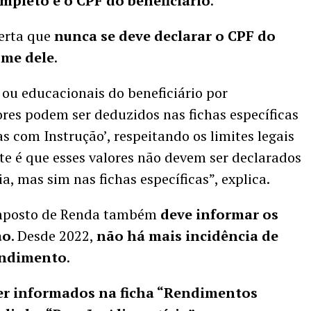
mpleto e o CPF do beneficiário
.
lerta que
nunca se deve declarar o CPF do
ome dele
.
ou educacionais do beneficiário por
ores podem ser deduzidos nas fichas específicas
s com Instrução’, respeitando os limites legais
e é que esses valores não devem ser declarados
, mas sim nas fichas específicas”, explica.
Imposto de Renda também
deve informar os
ão
. Desde 2022,
não há mais incidência de
rendimento
.
er informados na ficha “Rendimentos