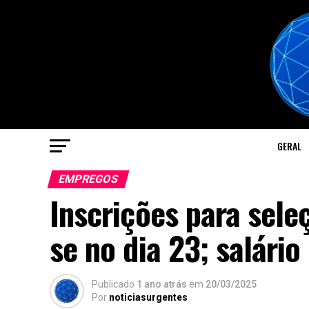
GERAL
EMPREGOS
Inscrições para sel
se no dia 23; salário
Publicado
1 ano atrás
em
20/03/2025
Por
noticiasurgentes