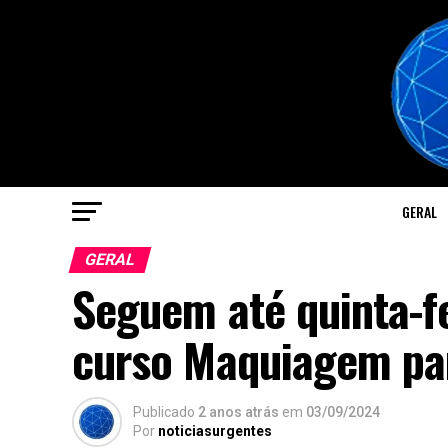
GERAL
GERAL
Seguem até quinta-fe
curso Maquiagem par
Publicado
2 anos atrás
em
03/09/2024
Por
noticiasurgentes