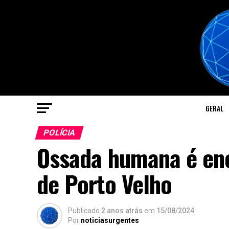
GERAL
POLÍCIA
Ossada humana é enc
de Porto Velho
Publicado
2 anos atrás
em
15/08/2024
Por
noticiasurgentes