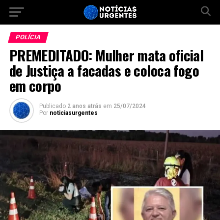
POLÍCIA
PREMEDITADO: Mulher mata oficial
de Justiça a facadas e coloca fogo
em corpo
Publicado
2 anos atrás
em
25/07/2024
Por
noticiasurgentes