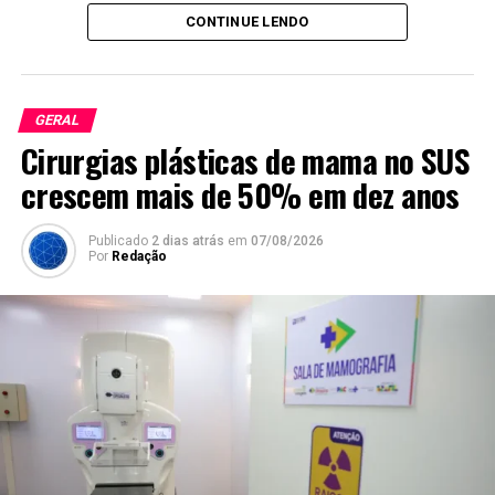
Twitter
Facebook
WhatsApp
Share
CONTINUE LENDO
GERAL
Cirurgias plásticas de mama no SUS
crescem mais de 50% em dez anos
Publicado
2 dias atrás
em
07/08/2026
Por
Redação