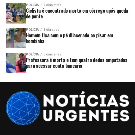
POLÍCIA
7 dias atrás
Ciclista é encontrado morto em córrego após queda
de ponte
POLÍCIA
1 dia atrás
Homem fica com o pé dilacerado ao pisar em
bombinha
POLÍCIA
3 dias atrás
Professora é morta e tem quatro dedos amputados
para acessar conta bancária