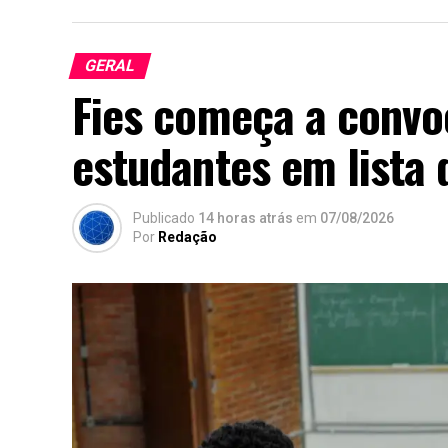
GERAL
Fies começa a convo
estudantes em lista 
Publicado
14 horas atrás
em
07/08/2026
Por
Redação