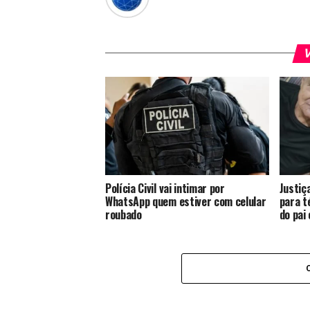
V
Polícia Civil vai intimar por
Justiç
WhatsApp quem estiver com celular
para t
roubado
do pai