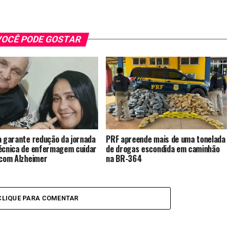
OCÊ PODE GOSTAR
a garante redução da jornada
PRF apreende mais de uma tonelada
écnica de enfermagem cuidar
de drogas escondida em caminhão
 com Alzheimer
na BR-364
CLIQUE PARA COMENTAR