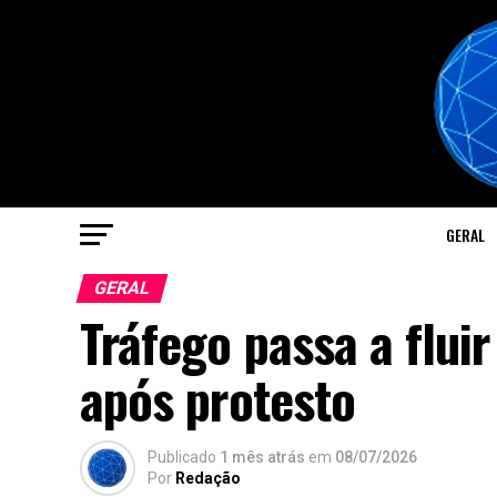
GERAL
GERAL
Tráfego passa a flui
após protesto
Publicado
1 mês atrás
em
08/07/2026
Por
Redação