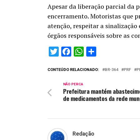
Apesar da liberação parcial da p
encerramento. Motoristas que p
atenção, respeitar a sinalizaçã
órgãos responsáveis sobre as co
Twitter
Facebook
WhatsApp
Share
CONTEÚDO RELACIONADO:
BR-364
PRF
P
NÃO PERCA
Prefeitura mantém abastecim
de medicamentos da rede muni
Redação