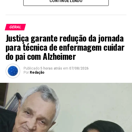
CONTINUE LENDO
GERAL
Justiça garante redução da jornada
para técnica de enfermagem cuidar
do pai com Alzheimer
Publicado
5 horas atrás
em
07/08/2026
Por
Redação