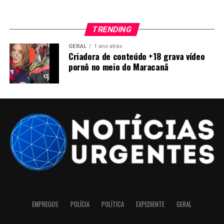
TRENDING
GERAL
1 ano atrás
Criadora de conteúdo +18 grava vídeo
pornô no meio do Maracanã
EMPREGOS
POLÍCIA
POLÍTICA
EXPEDIENTE
GERAL