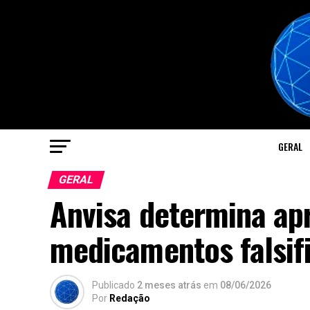
GERAL
GERAL
Anvisa determina ap
medicamentos falsif
Publicado
2 meses atrás
em
08/06/2026
Por
Redação