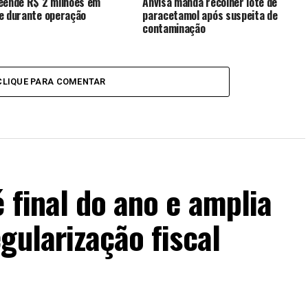
eende R$ 2 milhões em
Anvisa manda recolher lote de
e durante operação
paracetamol após suspeita de
contaminação
CLIQUE PARA COMENTAR
 final do ano e amplia
gularização fiscal