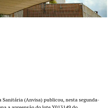
a Sanitária (Anvisa) publicou, nesta segunda-
ena a apreensão do lote Y013149 do