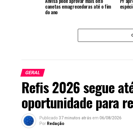
Anvisa pode aprovar mais oito
PF apr
canetas emagrecedoras até o fim
espéci
do ano
GERAL
Refis 2026 segue até
oportunidade para re
Publicado
37 minutos atrás
em
06/08/2026
Por
Redação