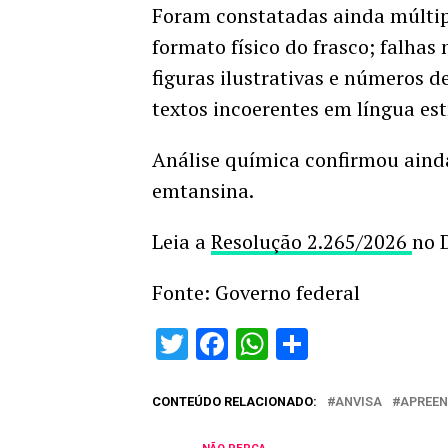
Foram constatadas ainda múltipl
formato físico do frasco; falhas
figuras ilustrativas e números 
textos incoerentes em língua est
Análise química confirmou aind
emtansina.
Leia a
Resolução 2.265/2026
no 
Fonte: Governo federal
Twitter
Facebook
WhatsApp
Share
CONTEÚDO RELACIONADO:
ANVISA
APREE