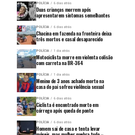
POLÍCIA
6 dias atrás
Duas crianças morrem após
apresentarem sintomas semelhantes
POLÍCIA
6 dias atrás
Chacina em fazenda na fronteira deixa
três mortos e casal desaparecido
POLÍCIA
1 dia atrás
Motociclista morre em violenta colisão
com carreta na BR-364
POLÍCIA
1 dia atrás
Menino de 3 anos achado morto na
casa do pai sofreu violência sexual
POLÍCIA
6 dias atrás
Ciclista é encontrado morto em
córrego após queda de ponte
POLÍCIA
6 dias atrás
Homem sai de casa e tenta levar
móveis, mas mulher quebra tudo –