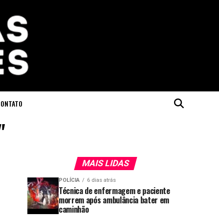
CONTATO
"
MAIS LIDAS
POLÍCIA
6 dias atrás
Técnica de enfermagem e paciente
morrem após ambulância bater em
caminhão