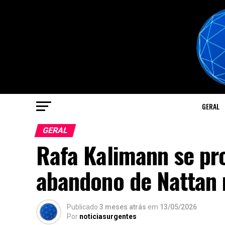
GERAL
GERAL
Rafa Kalimann se pr
abandono de Nattan 
Publicado
3 meses atrás
em
13/05/2026
Por
noticiasurgentes