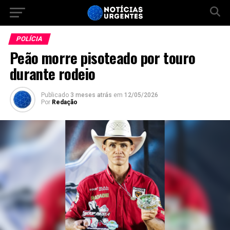
POLÍCIA
Peão morre pisoteado por touro
durante rodeio
Publicado
3 meses atrás
em
12/05/2026
Por
Redação