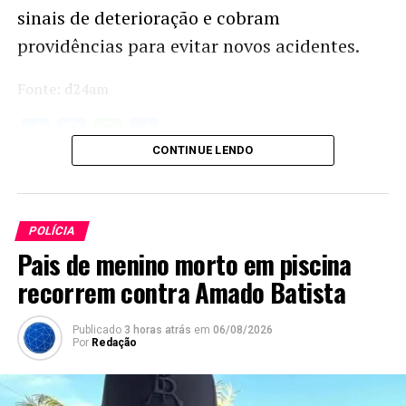
sinais de deterioração e cobram
providências para evitar novos acidentes.
Fonte: d24am
Twitter
Facebook
WhatsApp
Share
CONTINUE LENDO
POLÍCIA
Pais de menino morto em piscina
recorrem contra Amado Batista
Publicado
3 horas atrás
em
06/08/2026
Por
Redação