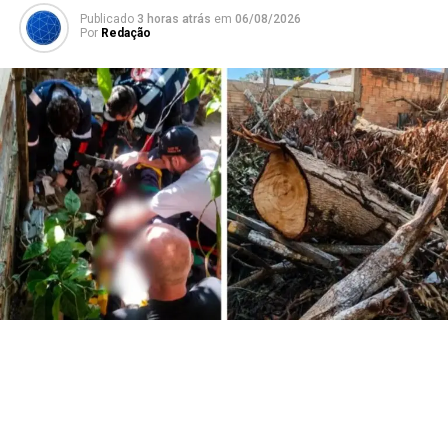
Publicado
3 horas atrás
em
06/08/2026
Por
Redação