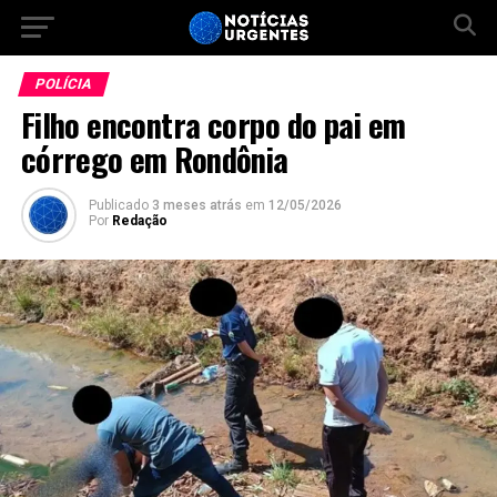
POLÍCIA
Filho encontra corpo do pai em
córrego em Rondônia
Publicado
3 meses atrás
em
12/05/2026
Por
Redação