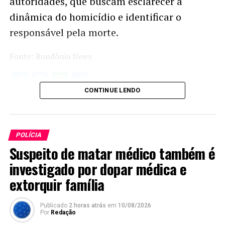
autoridades, que buscam esclarecer a
dinâmica do homicídio e identificar o
responsável pela morte.
Fonte: Rondônia News
Twitter
Facebook
WhatsApp
Share
CONTINUE LENDO
POLÍCIA
Suspeito de matar médico também é
investigado por dopar médica e
extorquir família
Publicado
2 horas atrás
em
10/08/2026
Por
Redação