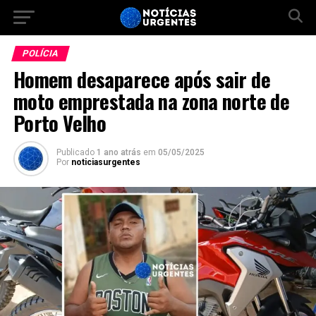
POLÍCIA
Homem desaparece após sair de
moto emprestada na zona norte de
Porto Velho
Publicado
1 ano atrás
em
05/05/2025
Por
noticiasurgentes