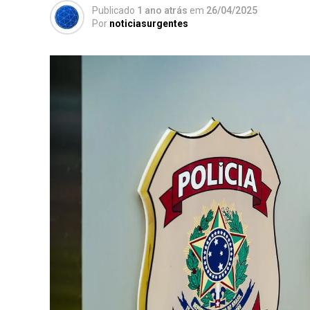
Publicado
1 ano atrás
em
26/04/2025
Por
noticiasurgentes