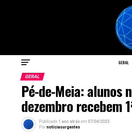
GERAL
GERAL
Pé-de-Meia: alunos 
dezembro recebem 1
Publicado
1 ano atrás
em
07/04/2025
Por
noticiasurgentes