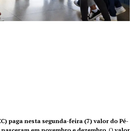
) paga nesta segunda-feira (7) valor do Pé-
ue nasceram em novembro e dezembro
. O
valor