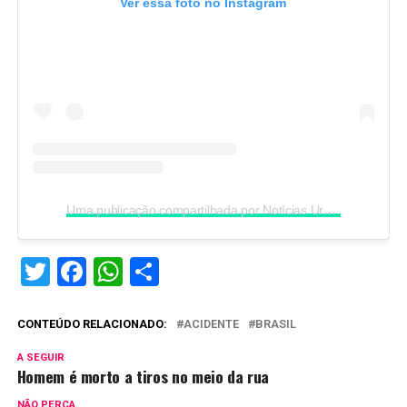
Ver essa foto no Instagram
Uma publicação compartilhada por Notícias Urgentes (@noticiasurgentesro)
Twitter
Facebook
WhatsApp
Share
CONTEÚDO RELACIONADO:
ACIDENTE
BRASIL
A SEGUIR
Homem é morto a tiros no meio da rua
NÃO PERCA