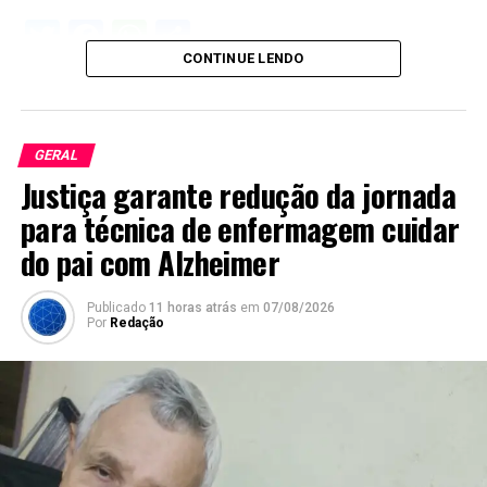
Twitter
Facebook
WhatsApp
Share
CONTINUE LENDO
GERAL
Justiça garante redução da jornada
para técnica de enfermagem cuidar
do pai com Alzheimer
Publicado
11 horas atrás
em
07/08/2026
Por
Redação