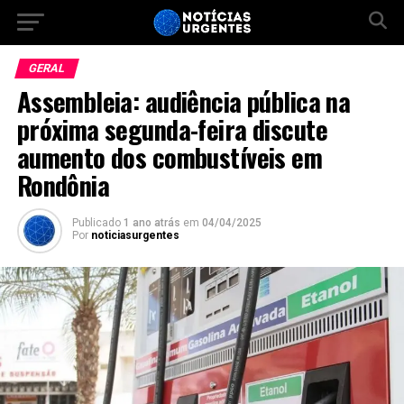
GERAL
Assembleia: audiência pública na
próxima segunda-feira discute
aumento dos combustíveis em
Rondônia
Publicado
1 ano atrás
em
04/04/2025
Por
noticiasurgentes