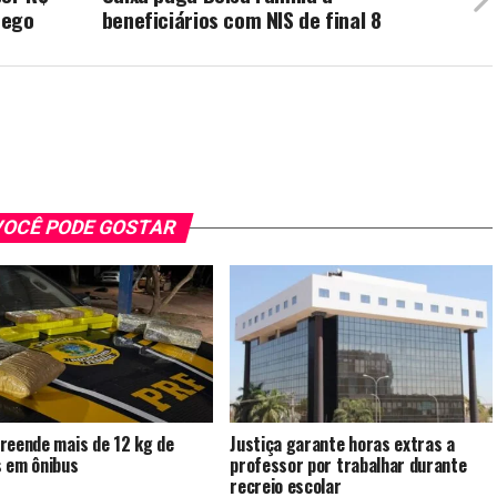
rego
beneficiários com NIS de final 8
OCÊ PODE GOSTAR
reende mais de 12 kg de
Justiça garante horas extras a
 em ônibus
professor por trabalhar durante
recreio escolar