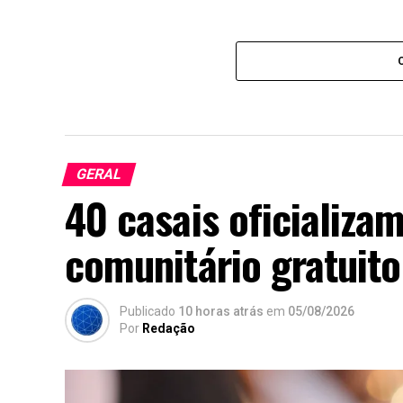
GERAL
40 casais oficializ
comunitário gratuito
Publicado
10 horas atrás
em
05/08/2026
Por
Redação