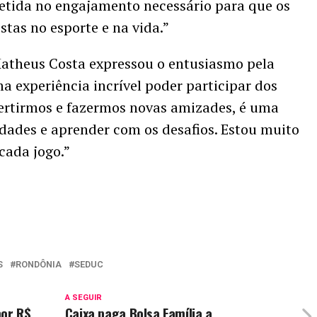
tida no engajamento necessário para que os
tas no esporte e na vida.”
 Matheus Costa expressou o entusiasmo pela
a experiência incrível poder participar dos
vertirmos e fazermos novas amizades, é uma
dades e aprender com os desafios. Estou muito
cada jogo.”
S
RONDÔNIA
SEDUC
A SEGUIR
por R$
Caixa paga Bolsa Família a