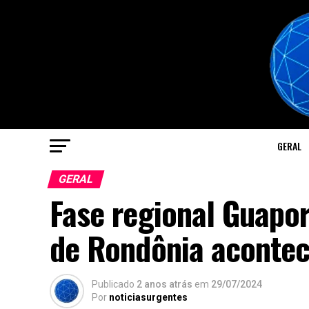
GERAL
GERAL
Fase regional Guapor
de Rondônia aconte
Publicado
2 anos atrás
em
29/07/2024
Por
noticiasurgentes