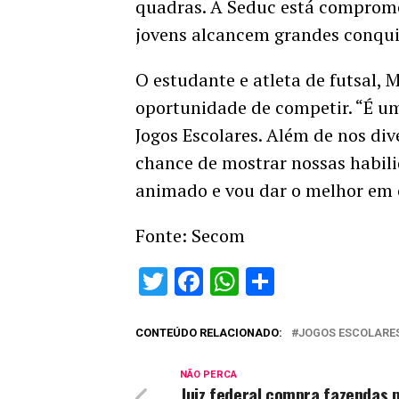
quadras. A Seduc está comprome
jovens alcancem grandes conquis
O estudante e atleta de futsal,
oportunidade de competir. “É um
Jogos Escolares. Além de nos di
chance de mostrar nossas habili
animado e vou dar o melhor em 
Fonte: Secom
Twitter
Facebook
WhatsApp
Share
CONTEÚDO RELACIONADO:
JOGOS ESCOLARE
NÃO PERCA
Juiz federal compra fazendas 