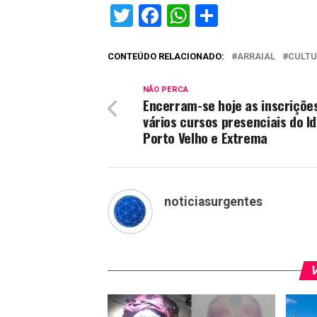
Twitter
Facebook
WhatsApp
Share
CONTEÚDO RELACIONADO:
ARRAIAL
CULT
NÃO PERCA
Encerram-se hoje as inscriçõe
vários cursos presenciais do I
Porto Velho e Extrema
noticiasurgentes
V