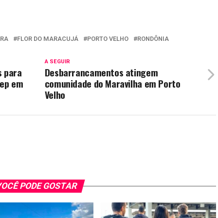
URA
FLOR DO MARACUJÁ
PORTO VELHO
RONDÔNIA
A SEGUIR
s para
Desbarrancamentos atingem
dep em
comunidade do Maravilha em Porto
Velho
OCÊ PODE GOSTAR