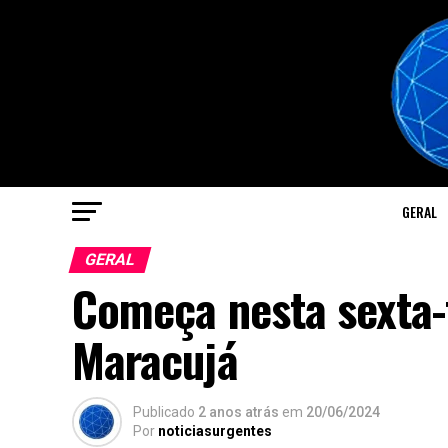
GERAL
GERAL
Começa nesta sexta-f
Maracujá
Publicado
2 anos atrás
em
20/06/2024
Por
noticiasurgentes