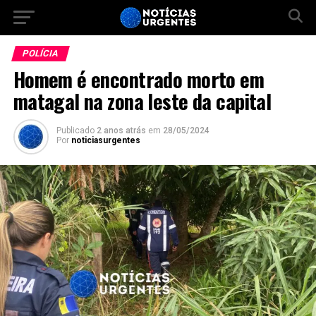
POLÍCIA
Homem é encontrado morto em
matagal na zona leste da capital
Publicado
2 anos atrás
em
28/05/2024
Por
noticiasurgentes