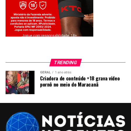
Jogue com responsabilidade. 18+
TRENDING
GERAL
1 ano atrás
Criadora de conteúdo +18 grava vídeo
pornô no meio do Maracanã