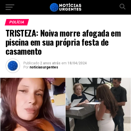
POLÍCIA
TRISTEZA: Noiva morre afogada em
piscina em sua própria festa de
casamento
Publicado
2 anos atrás
em
18/04/2024
Por
noticiasurgentes