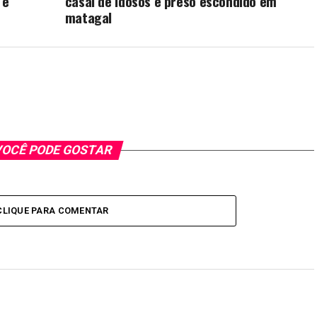
 e
casal de idosos é preso escondido em
matagal
OCÊ PODE GOSTAR
CLIQUE PARA COMENTAR