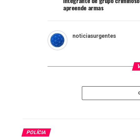
integrante de grupo criminoso
apreende armas
noticiasurgentes
V
POLÍCIA