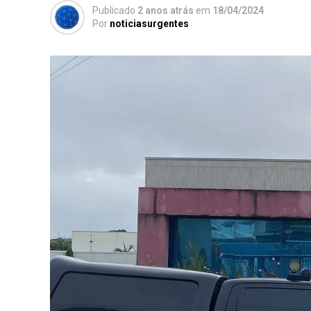
Publicado
2 anos atrás
em
18/04/2024
Por
noticiasurgentes