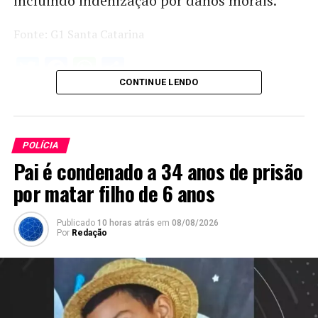
incluindo indenização por danos morais.
Fonte: G1 Santa Catarina
Twitter
Facebook
WhatsApp
Share
CONTINUE LENDO
POLÍCIA
Pai é condenado a 34 anos de prisão
por matar filho de 6 anos
Publicado
10 horas atrás
em
08/08/2026
Por
Redação