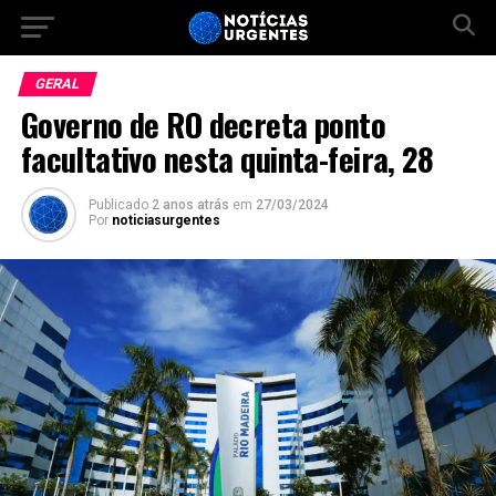
GERAL
Governo de RO decreta ponto
facultativo nesta quinta-feira, 28
Publicado
2 anos atrás
em
27/03/2024
Por
noticiasurgentes