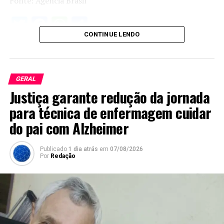
Fonte: Agência Brasil
Twitter
Facebook
WhatsApp
Share
CONTINUE LENDO
GERAL
Justiça garante redução da jornada
para técnica de enfermagem cuidar
do pai com Alzheimer
Publicado
1 dia atrás
em
07/08/2026
Por
Redação