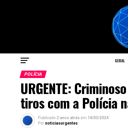
GERAL
POLÍCIA
URGENTE: Criminoso 
tiros com a Polícia n
Publicado
2 anos atrás
em
14/03/2024
Por
noticiasurgentes