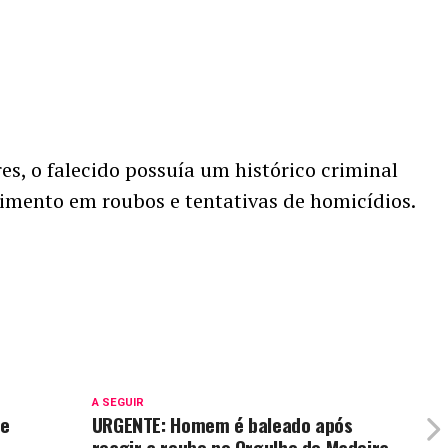
s, o falecido possuía um histórico criminal
vimento em roubos e tentativas de homicídios.
A SEGUIR
de
URGENTE: Homem é baleado após
reagir a roubo no Orgulho do Madeira