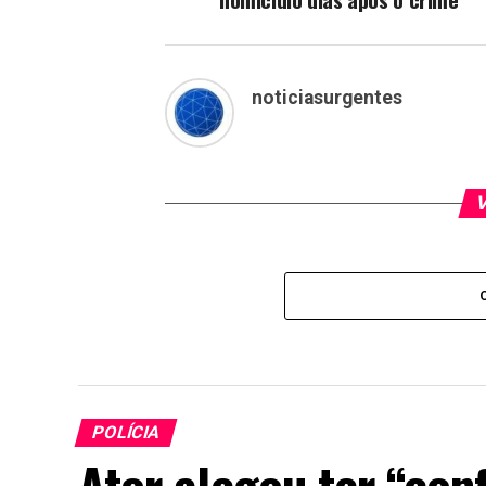
noticiasurgentes
V
POLÍCIA
Ator alegou ter “con