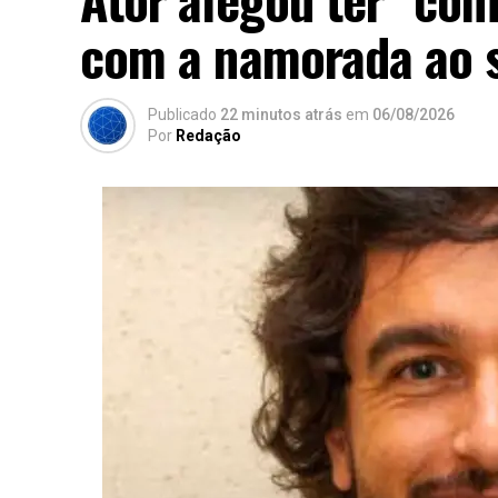
com a namorada ao s
Publicado
22 minutos atrás
em
06/08/2026
Por
Redação