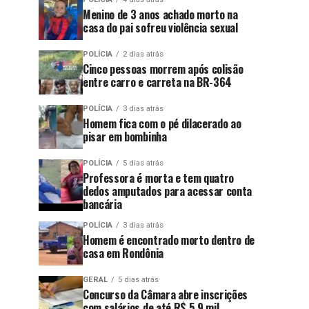
Menino de 3 anos achado morto na
casa do pai sofreu violência sexual
POLÍCIA
2 dias atrás
Cinco pessoas morrem após colisão
entre carro e carreta na BR-364
POLÍCIA
3 dias atrás
Homem fica com o pé dilacerado ao
pisar em bombinha
POLÍCIA
5 dias atrás
Professora é morta e tem quatro
dedos amputados para acessar conta
bancária
POLÍCIA
3 dias atrás
Homem é encontrado morto dentro de
casa em Rondônia
GERAL
5 dias atrás
Concurso da Câmara abre inscrições
com salários de até R$ 5,9 mil