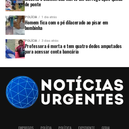
de ponte
POLÍCIA
1 dia atrás
Homem fica com o pé dilacerado ao pisar em
bombinha
POLÍCIA
3 dias atrás
Professora é morta e tem quatro dedos amputados
para acessar conta bancária
EMPREGOS
POLÍCIA
POLÍTICA
EXPEDIENTE
GERAL