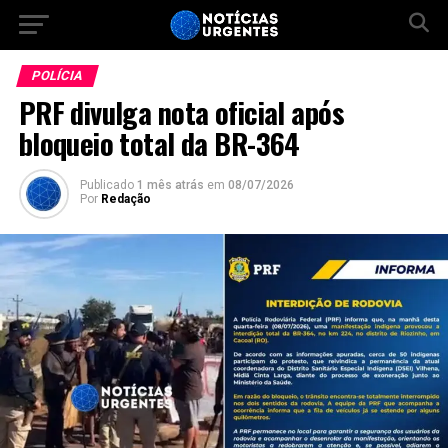
POLÍCIA
PRF divulga nota oficial após
bloqueio total da BR-364
Publicado
1 mês atrás
em
08/07/2026
Por
Redação