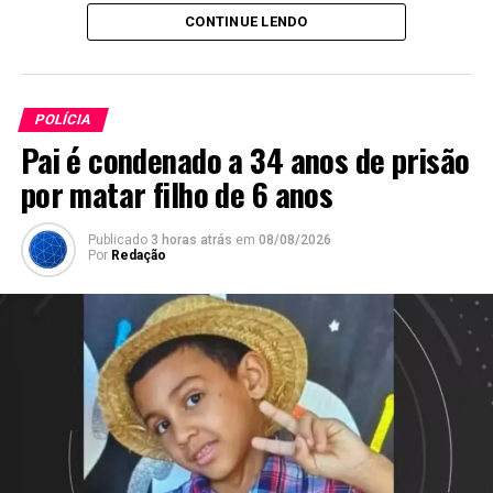
Twitter
Facebook
WhatsApp
Share
CONTINUE LENDO
POLÍCIA
Pai é condenado a 34 anos de prisão
por matar filho de 6 anos
Publicado
3 horas atrás
em
08/08/2026
Por
Redação