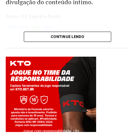
divulgação do conteúdo íntimo.
Fonte: G1 Espiríto Santo
Twitter
Facebook
WhatsApp
Share
CONTINUE LENDO
Jogue com responsabilidade. 18+