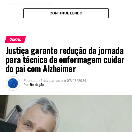
Twitter
Facebook
WhatsApp
Share
CONTINUE LENDO
GERAL
Justiça garante redução da jornada
para técnica de enfermagem cuidar
do pai com Alzheimer
Publicado
2 dias atrás
em
07/08/2026
Por
Redação