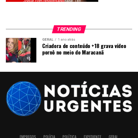
Jogue com responsabilidade. 18+
TRENDING
GERAL
1 ano atrás
Criadora de conteúdo +18 grava vídeo
pornô no meio do Maracanã
EMPREGOS
POLÍCIA
POLÍTICA
EXPEDIENTE
GERAL