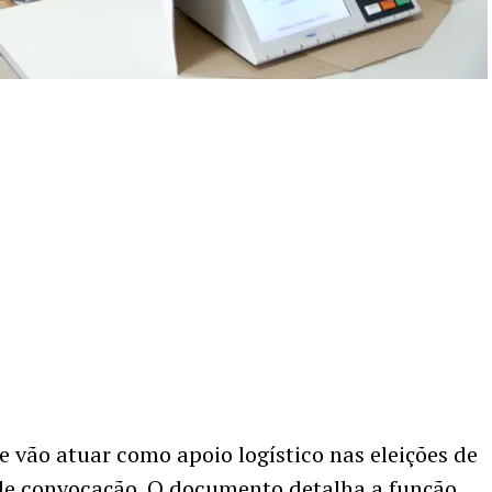
e vão atuar como apoio logístico nas eleições de
de convocação. O documento detalha a função