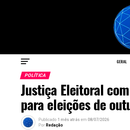
GERAL
POLÍTICA
Justiça Eleitoral co
para eleições de out
Publicado
1 mês atrás
em
08/07/2026
Por
Redação